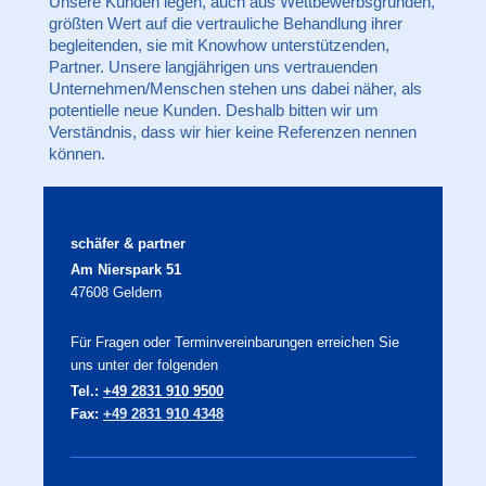
Unsere Kunden legen, auch aus Wettbewerbsgründen,
größten Wert auf die vertrauliche Behandlung ihrer
begleitenden, sie mit Knowhow unterstützenden,
Partner. Unsere langjährigen uns vertrauenden
Unternehmen/Menschen stehen uns dabei näher, als
potentielle neue Kunden. Deshalb bitten wir um
Verständnis, dass wir hier keine Referenzen nennen
können.
schäfer & partner
Am Nierspark 51
47608 Geldern
Für Fragen oder Terminvereinbarungen erreichen Sie
uns unter der folgenden
Tel.:
+49 2831 910 9500
Fax:
+49 2831 910 4348